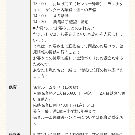
13：00 お届け完了（センター帰着）、ランチタ
イム、センター内業務・翌日の準備
14：00 ４Ｓ活動
14：30 業務終了確認・帰宅
■大切なのはお客さまとのふれあい
ヤクルトでは、お客さまとのふれあいを大切にして
います。
それは、お客さまに直接会って商品のお届けや、健
康情報の提供を行うことで
お客さまの健康で楽しい生活づくりにお役立ちする
ためです。
あなたも私たちと一緒に、地域に笑顔の輪を広げま
しょう！
保育
保育ルームあり（15カ所）
月額保育料／1人目6,600円（税込）・2人目以降4,40
0円(税込）
臨時保育日割り400円（税込）／日
受入年齢：満1歳～小学校3年生まで
保育ルーム未併設センターについては保育助成金あ
り
待遇等
就業祝い金制度、収入補償制度、共済制度、離職金