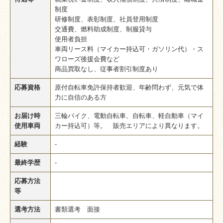
制度
研修制度、表彰制度、社員登用制度
交通費、燃料助成制度、制服貸与
使用者負担
車両リース料（マイカー持込可・ガソリン代）・ス
ワローズ後援会費など
商品買取なし、従事者割引制度あり
応募資格
原付自転車免許保持者歓迎、年齢問わず、元気で体
力に自信のある方
お届け時
三輪バイク、電動自転車、自転車、軽自動車（マイ
使用車両
カー持込可）等。 販売エリアにより異なります。
経験
-
最終学歴
-
応募方法
等
選考方法
書類選考 面接