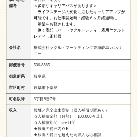
備考
＜多彩なキャリアパスがあります＞
プライバシーポリシー
ライフステージの変化に応じたキャリアアップが
可能です。お仕事開始時・経験６ヶ月経過時に、
ヤクルト届けてネット
希望をお聴きします。
例：委託→パートヤクルトレディ→雇用ヤクルト
健康セミナー
レディ→正社員
会社名
株式会社ヤクルトマーケティング東海岐阜カンパ
出前授業
ニー
郵便番号
500-8385
ヤクルトレディのお仕事
都道府県
岐阜県
ヤクルトレディの1日
市区町村
岐阜市下奈良
保育ルームの1日
町名以降
3丁目8番7号
ヤクルトレディ募集要項
収入
報酬／完全出来高制（収入補償期間あり）
収入補償金額（月額） 100,000円以上
よくある質問
収入補償期間 6ヶ月間
★扶養の範囲内ＯＫ
お客様とのふれあいエピソード
★扶養の範囲を超えた高収入も応相談