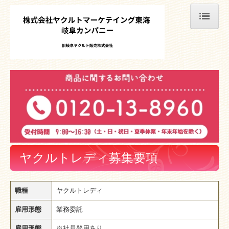
ホーム
ニュースリリース
商品情報
会社案内
拠点紹介
ヤクルトレディ募集要項
会社概要
職種
ヤクルトレディ
地域貢献活動
雇用形態
業務委託
お問い合わせ
雇用形態
※社員登用あり