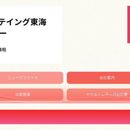
ニュースリリース
会社案内
情報
拠点紹介
会社概要
地域貢献活動
お問い合わせ
プライバシーポリシー
出前授業
ヤクルトレディのお仕事
ヤクルトレディの1日
保育ルームの1日
ヤクルトレディ募集要項
よくある質問
お客様とのふれあいエピソード