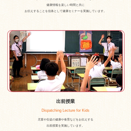
健康情報を
楽しい時間と共に
お伝えすることを信条として健康セミナーを実施しています。
出前授業
Dispatching Lecture for Kids
児童や生徒の健康や食育などをお伝えする
出前授業を実施して
います。