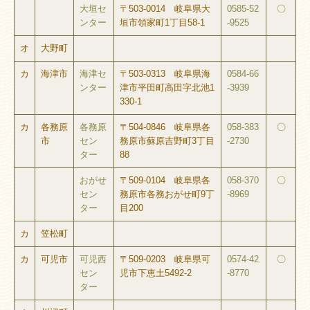
大垣セ
〒503-0014 岐阜県大
0585-52
〇
ンター
垣市領家町1丁目58-1
-9525
オ
大野町
カ
海津市
海津セ
〒503-0313 岐阜県海
0584-66
ンター
津市平田町高田字北池1
-3939
330-1
カ
各務原
各務原
〒504-0846 岐阜県各
058-383
〇
市
セン
務原市蘇原吉野町3丁目
-2730
ター
88
おがせ
〒509-0104 岐阜県各
058-370
〇
セン
務原市各務おがせ町9丁
-8969
ター
目200
カ
笠松町
カ
可児市
可児西
〒509-0203 岐阜県可
0574-42
〇
セン
児市下恵土5492-2
-8770
ター