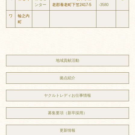
ンター
老郡養老町下笠2417-5
-3580
ワ
輪之内
町
地域貢献活動
拠点紹介
ヤクルトレディお仕事情報
募集要項（新卒採用）
更新情報