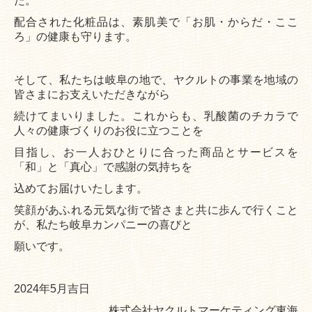
た。
配合された化粧品は、素肌美で「お肌・からだ・ここ
教えてヤクルトマン！
ろ」の健康も守ります。
そして、私たちは岐阜の地で、ヤクルトの事業を地域の
皆さまにお支えいただきながら
続けて
まいりました。これからも、乳酸菌のチカラで
人々の健康づくりのお役に立つことを
目指し、
お一人おひとりに合った商品とサービスを
「和」と「真心」で感謝の気持ちを
込めてお届け
いたします。
笑顔があふれる元気な街で皆さまと共に歩んで行くこと
が、私たち岐阜カンパニーの
喜びと
願いです。
2024年5月吉日
株式会社ヤクルトマーケティング東海