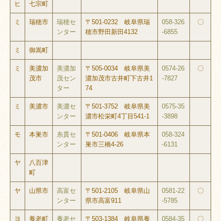
ヒ
七宗町
ミ
瑞穂市
瑞穂セ
〒501-0232 岐阜県瑞
058-326
〇
ンター
穂市野田新田4132
-6855
ミ
御嵩町
ミ
美濃加
美濃加
〒505-0034 岐阜県美
0574-26
〇
茂市
茂セン
濃加茂市古井町下古井1
-7827
ター
74
ミ
美濃市
美濃セ
〒501-3752 岐阜県美
0575-35
ンター
濃市松栄町4丁目541-1
-3898
モ
本巣市
糸貫セ
〒501-0406 岐阜県本
058-324
ンター
巣市三橋4-26
-6131
ヤ
八百津
町
ヤ
山県市
高富セ
〒501-2105 岐阜県山
0581-22
〇
ンター
県市高富911
-5785
ヨ
養老町
養老セ
〒503-1384 岐阜県養
0584-35
〇