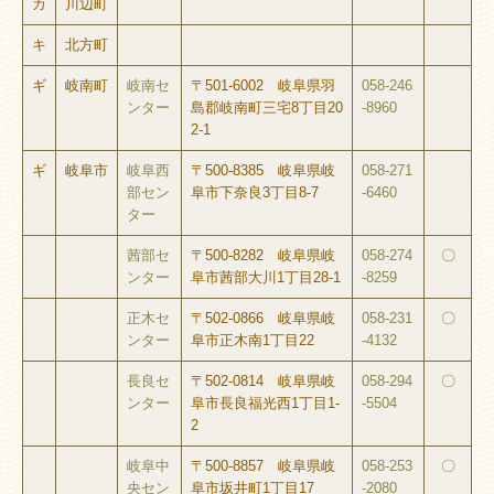
カ
川辺町
キ
北方町
ギ
岐南町
岐南セ
〒501-6002 岐阜県羽
058-246
ンター
島郡岐南町三宅8丁目20
-8960
2-1
ギ
岐阜市
岐阜西
〒500-8385 岐阜県岐
058-271
部セン
阜市下奈良3丁目8-7
-6460
ター
茜部セ
〒500-8282 岐阜県岐
058-274
〇
ンター
阜市茜部大川1丁目28-1
-8259
正木セ
〒502-0866 岐阜県岐
058-231
〇
ンター
阜市正木南1丁目22
-4132
長良セ
〒502-0814 岐阜県岐
058-294
〇
ンター
阜市長良福光西1丁目1-
-5504
2
岐阜中
〒500-8857 岐阜県岐
058-253
〇
央セン
阜市坂井町1丁目17
-2080