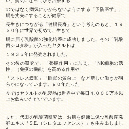
い、病気になってから治療する
プライバシーポリシー
のではなく
病気にかからないようにする「予防医学」、
腸を丈夫にすることが健康で
ヤクルト届けてネット
長
生きにつながる
「健腸長寿」という考えのもと、１９
３０年に世界で初めて、生きて
健康セミナー
腸に届く乳酸菌の強化培養に
成功しました。その「乳酸
菌シロタ株」が入ったヤクルトは
出前授業
１９３５年に発売されました。
ヤクルトレディのお仕事
その後の研究で、「整腸作用」に加え、「NK細胞の活
性」（免疫の機能）を高める作用や
ヤクルトレディの1日
「ストレス緩和」
「睡眠の質向上」など新しい働きが明
らかになっています。９０年たった
保育ルームの1日
今では
ヤクルトの乳製品は
世界中で毎日４,０００万本以
上お飲みいただいています。
ヤクルトレディ募集要項
よくある質問
また、代田の乳酸菌研究は、お肌を健康に保つ乳酸菌発
酵エキス「S.E.（シロタエッセンス）」も
生み出しまし
お客様とのふれあいエピソード