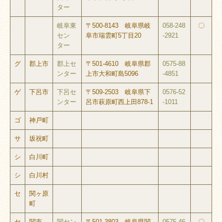
ター
岐阜東
〒500-8143 岐阜県岐
058-248
〇
セン
阜市瑞雲町5丁目20
-2921
ター
グ
郡上市
郡上セ
〒501-4610 岐阜県郡
0575-88
ンター
上市大和町島5096
-4851
ゲ
下呂市
下呂セ
〒509-2503 岐阜県下
0576-52
ンター
呂市萩原町西上田878-1
-1011
ゴ
神戸町
サ
坂祝町
シ
白川町
シ
白川村
セ
関ヶ原
町
セ
関市
関セン
〒501-3803 岐阜県関
0575-46
〇