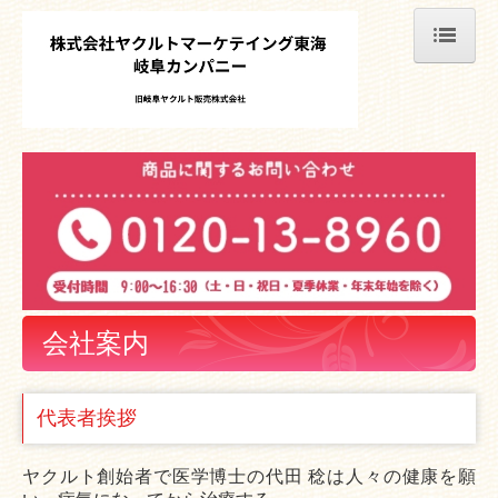
ホーム
ニュースリリース
商品情報
会社案内
拠点紹介
会社案内
会社概要
代表者挨拶
地域貢献活動
お問い合わせ
ヤクルト創始者で医学博士の代田 稔は人々の健康を願