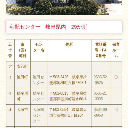
宅配センター 岐阜県内 29か所
五
市
セン
住所
電話番
保育
十
（区）
ター名
号・FA
ルー
音
町村
X番号
ム
ア
安八町
イ
池田町
池田セ
〒503-2426 岐阜県揖
0585-52
〇
ンター
斐郡池田町八幡2308-1
-9525
イ
揖斐川
揖斐セ
〒501-0615 岐阜県揖
0585-21
町
ンター
斐郡揖斐川町清水86-1
-3335
オ
大垣市
大垣南
〒503-0854 岐阜県大
0584-89
〇
セン
垣市築捨町1丁目284
-8960
ター